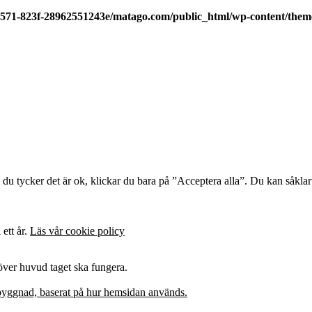
4571-823f-28962551243e/matago.com/public_html/wp-content/them
u tycker det är ok, klickar du bara på ”Acceptera alla”. Du kan såklart
 ett år.
Läs vår cookie policy
 över huvud taget ska fungera.
pbyggnad, baserat på hur hemsidan används.