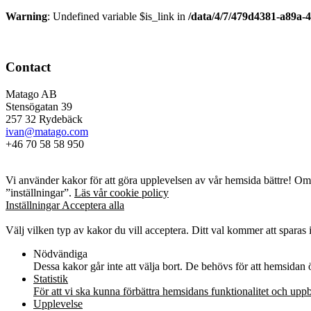
Warning
: Undefined variable $is_link in
/data/4/7/479d4381-a89a-
Contact
Matago AB
Stensögatan 39
257 32 Rydebäck
ivan@matago.com
+46 70 58 58 950
Kakor
Vi använder kakor för att göra upplevelsen av vår hemsida bättre! Om d
”inställningar”.
Läs vår cookie policy
Inställningar
Acceptera alla
Kakor
Välj vilken typ av kakor du vill acceptera. Ditt val kommer att sparas i
Nödvändiga
Dessa kakor går inte att välja bort. De behövs för att hemsidan
Statistik
För att vi ska kunna förbättra hemsidans funktionalitet och up
Upplevelse