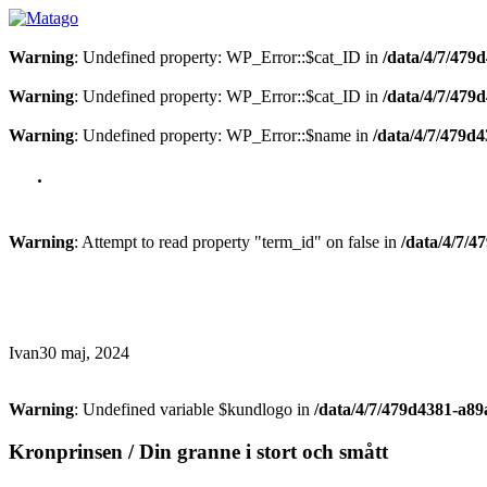
Warning
: Undefined property: WP_Error::$cat_ID in
/data/4/7/479
Warning
: Undefined property: WP_Error::$cat_ID in
/data/4/7/479
Warning
: Undefined property: WP_Error::$name in
/data/4/7/479d
Warning
: Attempt to read property "term_id" on false in
/data/4/7/
Ivan
30 maj, 2024
Warning
: Undefined variable $kundlogo in
/data/4/7/479d4381-a8
Kronprinsen / Din granne i stort och smått