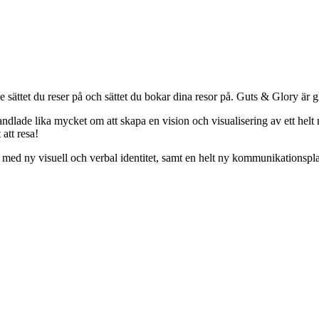
ättet du reser på och sättet du bokar dina resor på. Guts & Glory är gl
dlade lika mycket om att skapa en vision och visualisering av ett helt n
 att resa!
 med ny visuell och verbal identitet, samt en helt ny kommunikationspl