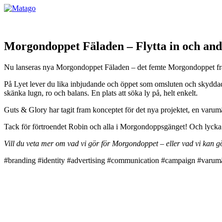
Morgondoppet Fäladen – Flytta in och and
Nu lanseras nya Morgondoppet Fäladen – det femte Morgondoppet f
På Lyet lever du lika inbjudande och öppet som omsluten och skyddad.
skänka lugn, ro och balans. En plats att söka ly på, helt enkelt.
Guts & Glory har tagit fram konceptet för det nya projektet, en varumä
Tack för förtroendet Robin och alla i Morgondoppsgänget! Och lycka t
Vill du veta mer om vad vi gör för Morgondoppet – eller vad vi kan
#branding #identity #advertising #communication #campaign #varum