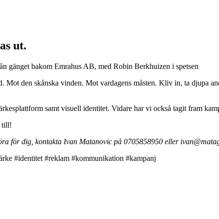
as ut.
rån gänget bakom Emrahus AB, med Robin Berkhuizen i spetsen
 Mot den skånska vinden. Mot vardagens måsten. Kliv in, ta djupa andeta
rkesplattform samt visuell identitet. Vidare har vi också tagit fram ka
ill!
 göra för dig, kontakta Ivan Matanovic på 0705858950 eller ivan@mat
ärke #identitet #reklam #kommunikation #kampanj