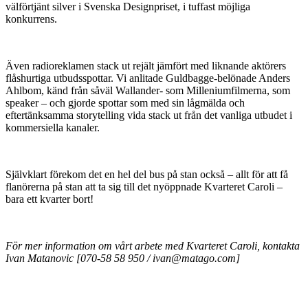
välförtjänt silver i Svenska Designpriset, i tuffast möjliga
konkurrens.
Även radioreklamen stack ut rejält jämfört med liknande aktörers
flåshurtiga utbudsspottar. Vi anlitade Guldbagge-belönade Anders
Ahlbom, känd från såväl Wallander- som Milleniumfilmerna, som
speaker – och gjorde spottar som med sin lågmälda och
eftertänksamma storytelling vida stack ut från det vanliga utbudet i
kommersiella kanaler.
Självklart förekom det en hel del bus på stan också – allt för att få
flanörerna på stan att ta sig till det nyöppnade Kvarteret Caroli –
bara ett kvarter bort!
För mer information om vårt arbete med Kvarteret Caroli, kontakta
Ivan Matanovic [070-58 58 950 / ivan@matago.com]