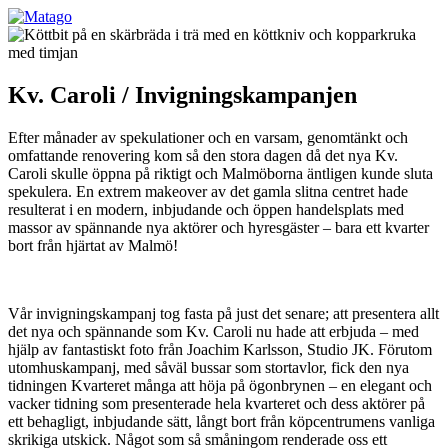
Kv. Caroli / Invigningskampanjen
Efter månader av spekulationer och en varsam, genomtänkt och
omfattande renovering kom så den stora dagen då det nya Kv.
Caroli skulle öppna på riktigt och Malmöborna äntligen kunde sluta
spekulera. En extrem makeover av det gamla slitna centret hade
resulterat i en modern, inbjudande och öppen handelsplats med
massor av spännande nya aktörer och hyresgäster – bara ett kvarter
bort från hjärtat av Malmö!
Vår invigningskampanj tog fasta på just det senare; att presentera allt
det nya och spännande som Kv. Caroli nu hade att erbjuda – med
hjälp av fantastiskt foto från Joachim Karlsson, Studio JK. Förutom
utomhuskampanj, med såväl bussar som stortavlor, fick den nya
tidningen Kvarteret många att höja på ögonbrynen – en elegant och
vacker tidning som presenterade hela kvarteret och dess aktörer på
ett behagligt, inbjudande sätt, långt bort från köpcentrumens vanliga
skrikiga utskick. Något som så småningom renderade oss ett