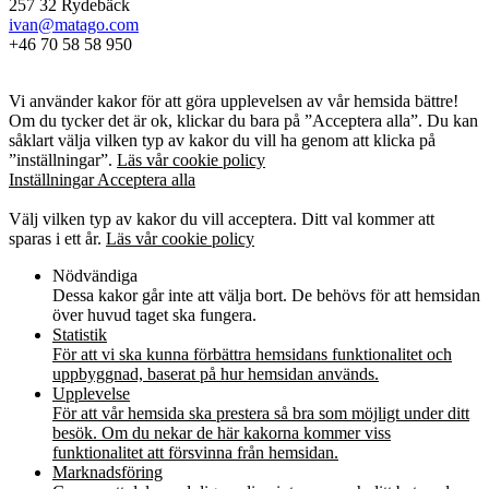
257 32 Rydebäck
ivan@matago.com
+46 70 58 58 950
Kakor
Vi använder kakor för att göra upplevelsen av vår hemsida bättre!
Om du tycker det är ok, klickar du bara på ”Acceptera alla”. Du kan
såklart välja vilken typ av kakor du vill ha genom att klicka på
”inställningar”.
Läs vår cookie policy
Inställningar
Acceptera alla
Kakor
Välj vilken typ av kakor du vill acceptera. Ditt val kommer att
sparas i ett år.
Läs vår cookie policy
Nödvändiga
Dessa kakor går inte att välja bort. De behövs för att hemsidan
över huvud taget ska fungera.
Statistik
För att vi ska kunna förbättra hemsidans funktionalitet och
uppbyggnad, baserat på hur hemsidan används.
Upplevelse
För att vår hemsida ska prestera så bra som möjligt under ditt
besök. Om du nekar de här kakorna kommer viss
funktionalitet att försvinna från hemsidan.
Marknadsföring