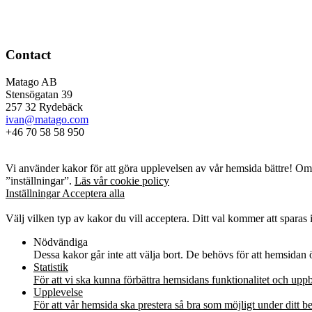
Contact
Matago AB
Stensögatan 39
257 32 Rydebäck
ivan@matago.com
+46 70 58 58 950
Kakor
Vi använder kakor för att göra upplevelsen av vår hemsida bättre! Om d
”inställningar”.
Läs vår cookie policy
Inställningar
Acceptera alla
Kakor
Välj vilken typ av kakor du vill acceptera. Ditt val kommer att sparas i
Nödvändiga
Dessa kakor går inte att välja bort. De behövs för att hemsidan
Statistik
För att vi ska kunna förbättra hemsidans funktionalitet och up
Upplevelse
För att vår hemsida ska prestera så bra som möjligt under ditt 