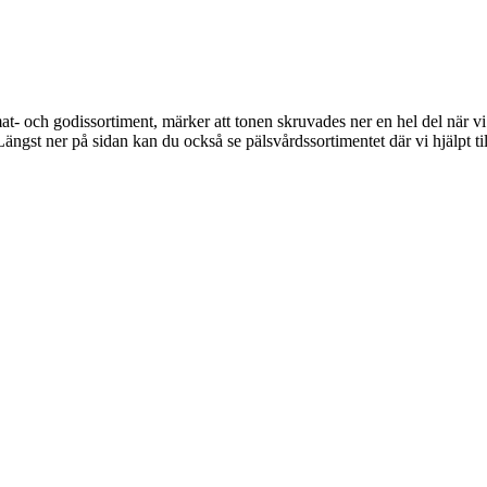
t- och godissortiment, märker att tonen skruvades ner en hel del när v
ängst ner på sidan kan du också se pälsvårdssortimentet där vi hjälpt 