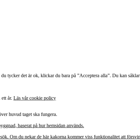
u tycker det är ok, klickar du bara på ”Acceptera alla”. Du kan såklart
 ett år.
Läs vår cookie policy
 över huvud taget ska fungera.
pbyggnad, baserat på hur hemsidan används.
besök. Om du nekar de här kakorna kommer viss funktionalitet att försv