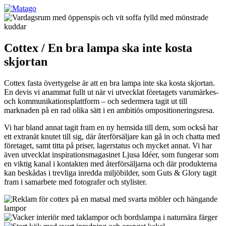
Cottex / En bra lampa ska inte kosta
skjortan
Cottex fasta övertygelse är att en bra lampa inte ska kosta skjortan.
En devis vi anammat fullt ut när vi utvecklat företagets varumärkes-
och kommunikationsplattform – och sedermera tagit ut till
marknaden på en rad olika sätt i en ambitiös ompositioneringsresa.
Vi har bland annat tagit fram en ny hemsida till dem, som också har
ett extranät knutet till sig, där återförsäljare kan gå in och chatta med
företaget, samt titta på priser, lagerstatus och mycket annat. Vi har
även utvecklat inspirationsmagasinet Ljusa Idéer, som fungerar som
en viktig kanal i kontakten med återförsäljarna och där produkterna
kan beskådas i trevliga inredda miljöbilder, som Guts & Glory tagit
fram i samarbete med fotografer och stylister.