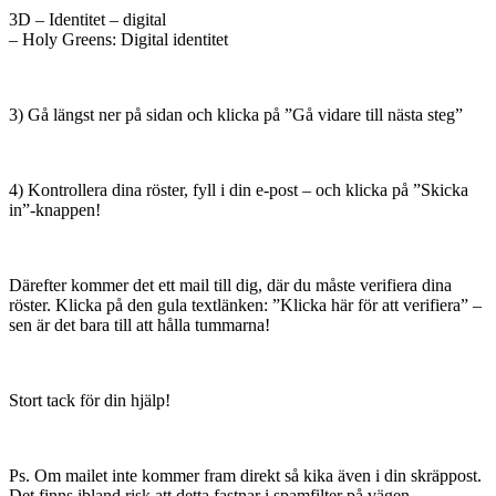
3D – Identitet – digital
– Holy Greens: Digital identitet
3) Gå längst ner på sidan och klicka på ”Gå vidare till nästa steg”
4) Kontrollera dina röster, fyll i din e-post – och klicka på ”Skicka
in”-knappen!
Därefter kommer det ett mail till dig, där du måste verifiera dina
röster. Klicka på den gula textlänken: ”Klicka här för att verifiera” –
sen är det bara till att hålla tummarna!
Stort tack för din hjälp!
Ps. Om mailet inte kommer fram direkt så kika även i din skräppost.
Det finns ibland risk att detta fastnar i spamfilter på vägen.