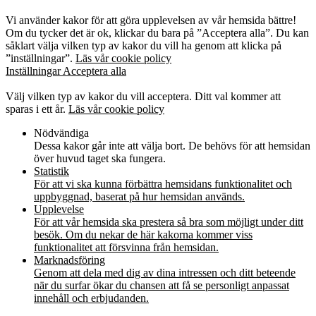
Kakor
Vi använder kakor för att göra upplevelsen av vår hemsida bättre!
Om du tycker det är ok, klickar du bara på ”Acceptera alla”. Du kan
såklart välja vilken typ av kakor du vill ha genom att klicka på
”inställningar”.
Läs vår cookie policy
Inställningar
Acceptera alla
Kakor
Välj vilken typ av kakor du vill acceptera. Ditt val kommer att
sparas i ett år.
Läs vår cookie policy
Nödvändiga
Dessa kakor går inte att välja bort. De behövs för att hemsidan
över huvud taget ska fungera.
Statistik
För att vi ska kunna förbättra hemsidans funktionalitet och
uppbyggnad, baserat på hur hemsidan används.
Upplevelse
För att vår hemsida ska prestera så bra som möjligt under ditt
besök. Om du nekar de här kakorna kommer viss
funktionalitet att försvinna från hemsidan.
Marknadsföring
Genom att dela med dig av dina intressen och ditt beteende
när du surfar ökar du chansen att få se personligt anpassat
innehåll och erbjudanden.