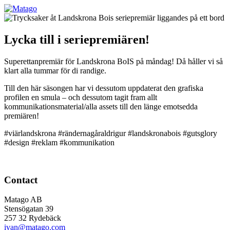
Lycka till i seriepremiären!
Superettanpremiär för Landskrona BoIS på måndag! Då håller vi så
klart alla tummar för di randige.
Till den här säsongen har vi dessutom uppdaterat den grafiska
profilen en smula – och dessutom tagit fram allt
kommunikationsmaterial/alla assets till den länge emotsedda
premiären!
#viärlandskrona #rändernagåraldrigur #landskronabois #gutsglory
#design #reklam #kommunikation
Contact
Matago AB
Stensögatan 39
257 32 Rydebäck
ivan@matago.com