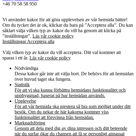
+46 70 58 58 950
Kakor
Vi använder kakor för att göra upplevelsen av vår hemsida bättre!
Om du tycker det är ok, klickar du bara på ”Acceptera alla”. Du kan
såklart välja vilken typ av kakor du vill ha genom att klicka på
”inställningar”.
Läs vår cookie policy
Inställningar
Acceptera alla
Kakor
Välj vilken typ av kakor du vill acceptera. Ditt val kommer att
sparas i ett år.
Läs vår cookie policy
Nödvändiga
Dessa kakor går inte att välja bort. De behövs för att hemsidan
över huvud taget ska fungera.
Statistik
För att vi ska kunna förbättra hemsidans funktionalitet och
uppbyggnad, baserat på hur hemsidan används.
Upplevelse
För att vår hemsida ska prestera så bra som möjligt under ditt
besök. Om du nekar de här kakorna kommer viss
funktionalitet att försvinna från hemsidan.
Marknadsföring
Genom att dela med dig av dina intressen och ditt beteende
när du surfar ökar du chansen att få se personligt anpassat