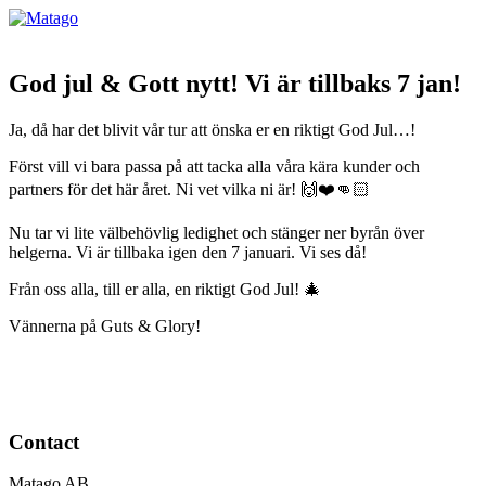
God jul & Gott nytt! Vi är tillbaks 7 jan!
Ja, då har det blivit vår tur att önska er en riktigt God Jul…!
Först vill vi bara passa på att tacka alla våra kära kunder och
partners för det här året. Ni vet vilka ni är! 🙌❤️👊🏻
Nu tar vi lite välbehövlig ledighet och stänger ner byrån över
helgerna. Vi är tillbaka igen den 7 januari. Vi ses då!
Från oss alla, till er alla, en riktigt God Jul! 🎄
Vännerna på Guts & Glory!
Contact
Matago AB