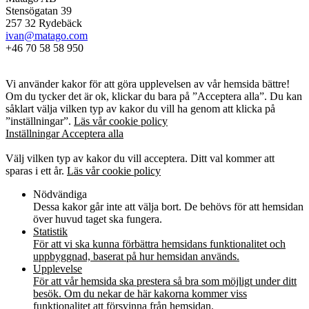
Stensögatan 39
257 32 Rydebäck
ivan@matago.com
+46 70 58 58 950
Kakor
Vi använder kakor för att göra upplevelsen av vår hemsida bättre!
Om du tycker det är ok, klickar du bara på ”Acceptera alla”. Du kan
såklart välja vilken typ av kakor du vill ha genom att klicka på
”inställningar”.
Läs vår cookie policy
Inställningar
Acceptera alla
Kakor
Välj vilken typ av kakor du vill acceptera. Ditt val kommer att
sparas i ett år.
Läs vår cookie policy
Nödvändiga
Dessa kakor går inte att välja bort. De behövs för att hemsidan
över huvud taget ska fungera.
Statistik
För att vi ska kunna förbättra hemsidans funktionalitet och
uppbyggnad, baserat på hur hemsidan används.
Upplevelse
För att vår hemsida ska prestera så bra som möjligt under ditt
besök. Om du nekar de här kakorna kommer viss
funktionalitet att försvinna från hemsidan.