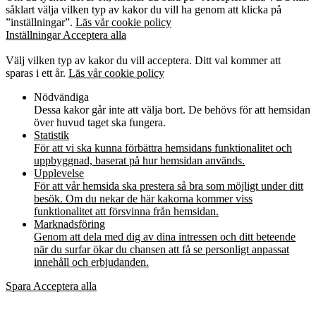
såklart välja vilken typ av kakor du vill ha genom att klicka på
”inställningar”.
Läs vår cookie policy
Inställningar
Acceptera alla
Kakor
Välj vilken typ av kakor du vill acceptera. Ditt val kommer att
sparas i ett år.
Läs vår cookie policy
Nödvändiga
Dessa kakor går inte att välja bort. De behövs för att hemsidan
över huvud taget ska fungera.
Statistik
För att vi ska kunna förbättra hemsidans funktionalitet och
uppbyggnad, baserat på hur hemsidan används.
Upplevelse
För att vår hemsida ska prestera så bra som möjligt under ditt
besök. Om du nekar de här kakorna kommer viss
funktionalitet att försvinna från hemsidan.
Marknadsföring
Genom att dela med dig av dina intressen och ditt beteende
när du surfar ökar du chansen att få se personligt anpassat
innehåll och erbjudanden.
Spara
Acceptera alla